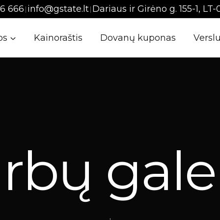
6 666
info@gstate.lt
Dariaus ir Girėno g. 155-1, LT-
|
|
os
Kainoraštis
Dovanų kuponas
Verslu
rbų galer
.