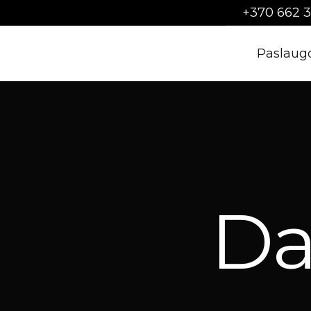
Skip
+370 662 3
to
content
Paslaug
Da