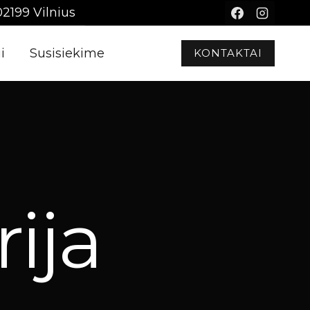
02199 Vilnius
i
Susisiekime
KONTAKTAI
ija