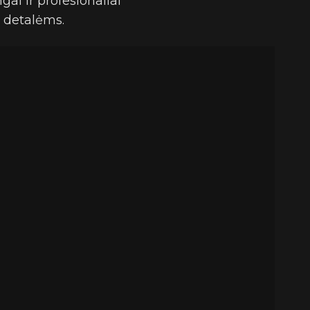
gai ir profesionaliai
į detalėms.