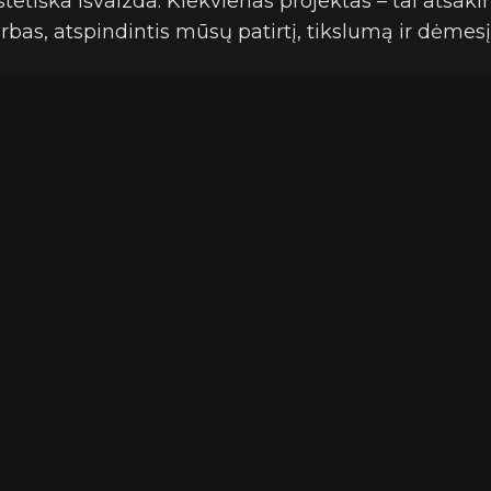
estetiška išvaizda. Kiekvienas projektas – tai atsakin
arbas, atspindintis mūsų patirtį, tikslumą ir dėmes