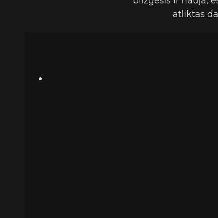
blizgesis ir nauja, 
atliktas d