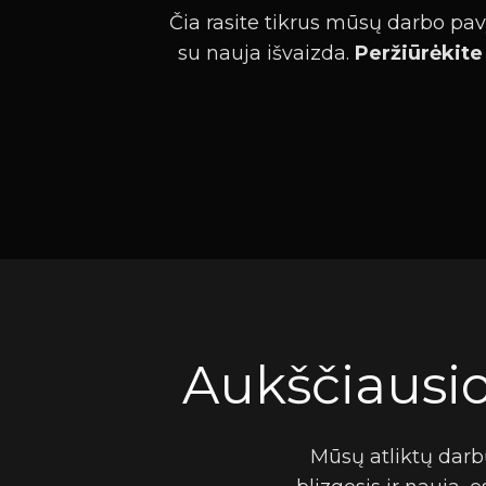
Čia rasite tikrus mūsų darbo pavyz
su nauja išvaizda.
Peržiūrėkite
Aukščiausio 
Mūsų atliktų darbų