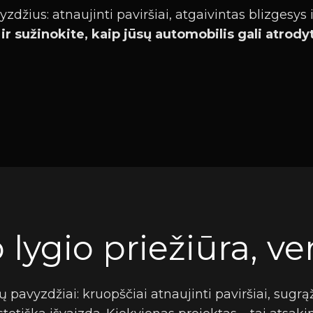
džius: atnaujinti paviršiai, atgaivintas blizgesys i
 ir sužinokite, kaip jūsų automobilis gali atrod
lygio priežiūra, ver
 pavyzdžiai: kruopščiai atnaujinti paviršiai, sugr